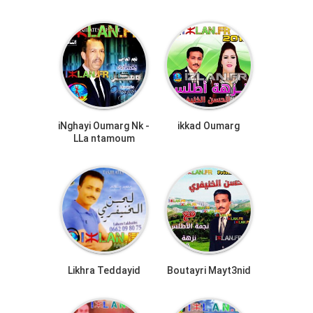
iNghayi Oumarg Nk -
ikkad Oumarg
LLa ntamoum
Likhra Teddayid
Boutayri Mayt3nid