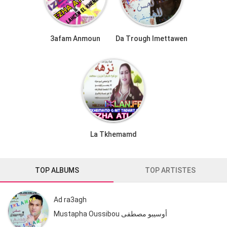
3afam Anmoun
Da Trough Imettawen
La Tkhemamd
TOP ALBUMS
TOP ARTISTES
Ad ra3agh
Mustapha Oussibou أوسيبو مصطفى