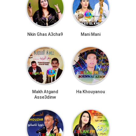
Nkin Ghas A3cha9
Mani Mani
Makh Atgand
Ha Khouyanou
Asse3dinw