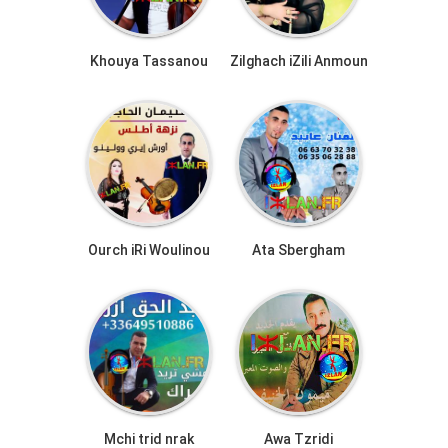
Khouya Tassanou
Zilghach iZili Anmoun
Ourch iRi Woulinou
Ata Sbergham
Mchi trid nrak
Awa Tzridi