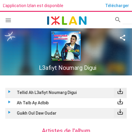
L'application Izlan est disponible
Télécharger
search

Rech
share
L3afiyt Noumarg Digui
save_alt
play_arrow
Tellid Ah L3afiyt Noumarg Digui
save_alt
play_arrow
Ah Talb Ay Adbib
save_alt
play_arrow
Guikh Oul Daw Oudar
Artistes de l'album