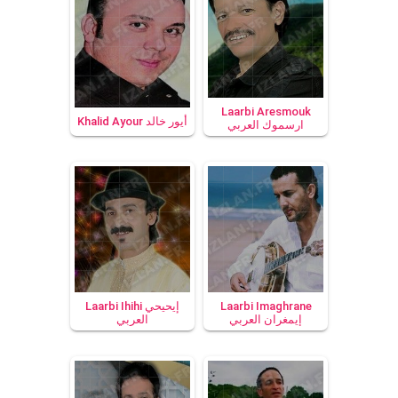
Laarbi Aresmouk
Khalid Ayour أيور خالد
ارسموك العربي
Laarbi Ihihi إيحيحي
Laarbi Imaghrane
العربي
إيمغران العربي