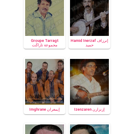
Groupe Tarragt
Hamid Inerzaf إنرزاف
مجموعة تاراڭت
حميد
Imghrane إيمغران
Izenzaren إزنزارن