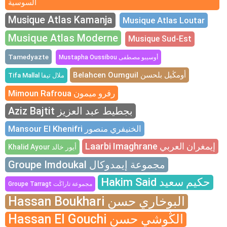
السوسية
Musique Atlas Kamanja
Musique Atlas Loutar
Musique Atlas Moderne
Musique Sud-Est
Tamedyazte
Mustapha Oussibou أوسيبو مصطفى
Belahcen Oumguil أومڭيل بلحسن
Tifa Mallal ملال تيفا
Mimoun Rafroua رفرو ميمون
Aziz Bajtit بجطيط عبد العزيز
Mansour El Khenifri الخنيفري منصور
Laarbi Imaghrane إيمغران العربي
Khalid Ayour أيور خالد
Groupe Imdoukal مجموعة إيمدوكال
Hakim Said حكيم سعيد
Groupe Tarragt مجموعة تاراڭت
Hassan Boukhari البوخاري حسن
Hassan El Gouchi الڭوشي حسن