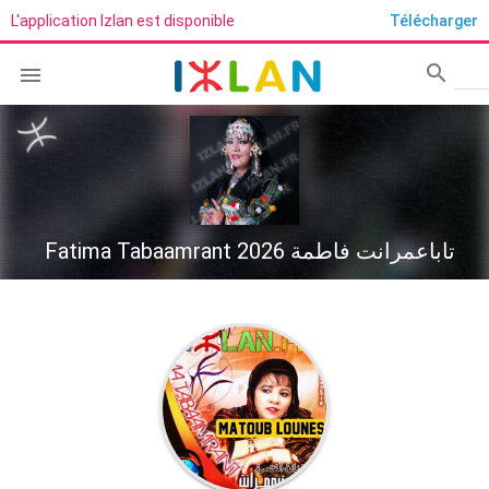
L'application Izlan est disponible
Télécharger
search

Rech
Fatima Tabaamrant تاباعمرانت فاطمة 2026