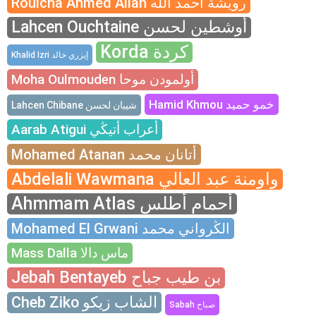
Rouicha Ahmed Allah رويشة احمد الله
Lahcen Ouchtaine أوشطين لحسن
Korda كردة
Khalid Izri إيزري خالد
Moha Oulmouden أولمودن موحا
Hamid Khmou خمو حميد
Lahcen Chibane شيبان لحسن
Aarab Atigui أعراب أتيڭي
Mohamed Atanan أتانان محمد
Abdelali Wawmana واومنة عبد العالي
Ahmmam Atlas أحمام أطلس
Mohamed El Grwani الڭرواني محمد
Mass Dalla ماس دالا
Jebah Bentayeb بن طيب جباح
Cheb Ziko الشاب زيكو
Sabah صباح