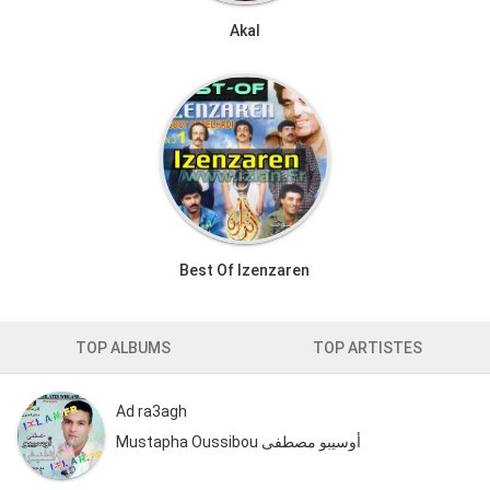
Akal
Best Of Izenzaren
TOP ALBUMS
TOP ARTISTES
Ad ra3agh
Mustapha Oussibou أوسيبو مصطفى