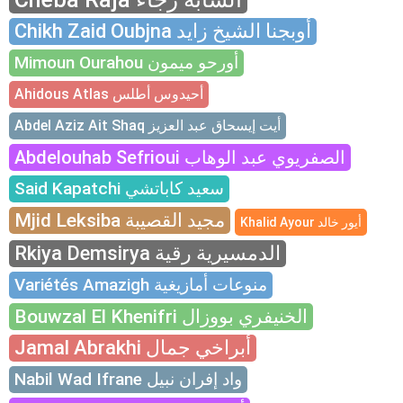
Chikh Zaid Oubjna أوبجنا الشيخ زايد
Mimoun Ourahou أورحو ميمون
Ahidous Atlas أحيدوس أطلس
Abdel Aziz Ait Shaq أيت إيسحاق عبد العزيز
Abdelouhab Sefrioui الصفريوي عبد الوهاب
Said Kapatchi سعيد كاباتشي
Mjid Leksiba مجيد القصيبة
Khalid Ayour أيور خالد
Rkiya Demsirya الدمسيرية رقية
Variétés Amazigh منوعات أمازيغية
Bouwzal El Khenifri الخنيفري بووزال
Jamal Abrakhi أبراخي جمال
Nabil Wad Ifrane واد إفران نبيل