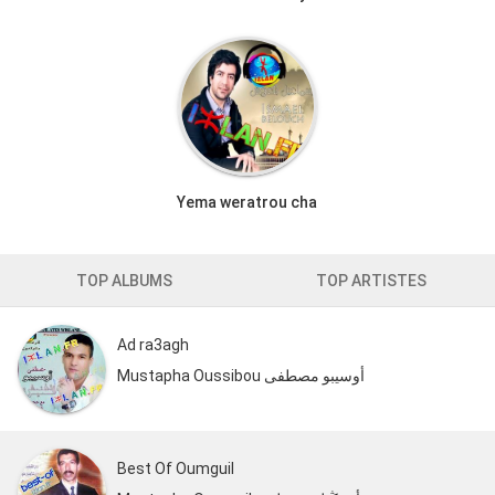
Yema weratrou cha
TOP ALBUMS
TOP ARTISTES
Ad ra3agh
Mustapha Oussibou أوسيبو مصطفى
Best Of Oumguil