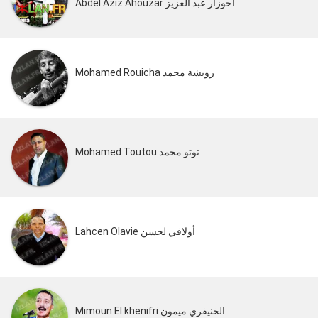
Abdel Aziz Ahouzar أحوزار عبد العزيز
Mohamed Rouicha رويشة محمد
Mohamed Toutou توتو محمد
Lahcen Olavie أولافي لحسن
Mimoun El khenifri الخنيفري ميمون