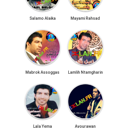
Salamo Alaika
Mayami Rahsad
Mabrok Assoggas
Lamlih Ntamgharin
Lala Yema
Ayourawan