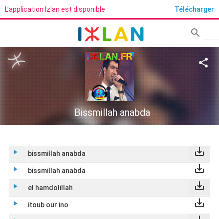
L'application Izlan est disponible
Télécharger
search
Rech
share
Bissmillah anabda
save_alt
play_arrow
bissmillah anabda
save_alt
play_arrow
bissmillah anabda
save_alt
play_arrow
el hamdolillah
save_alt
play_arrow
itoub our ino