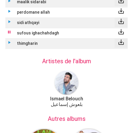
save_alt
play_arrow
maalik sidarabi
save_alt
play_arrow
perdomane allah
save_alt
play_arrow
sidi athqayi
save_alt
play_arrow
sufous ighachahdagh
save_alt
pause
thimgharin
Artistes de l'album
Ismael Belouch
بلعوش إسماعيل
Autres albums