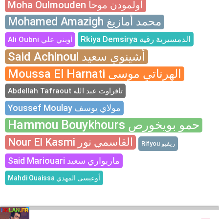
Moha Oulmouden أولمودن موحا
Mohamed Amazigh محمد أمازيغ
Rkiya Demsirya الدمسيرية رقية
Ali Oubni أوبني علي
Said Achinoui أشينوي سعيد
Moussa El Harnati الهرناتي موسى
Abdellah Tafraout تافراوت عبد الله
Youssef Moulay مولاي يوسف
Hammou Bouykhours حمو بويخورص
Nour El Kasmi القاسمي نور
Rifyou ريفيو
Said Mariouari ماريواري سعيد
Mahdi Ouaissa أوعيسى المهدي