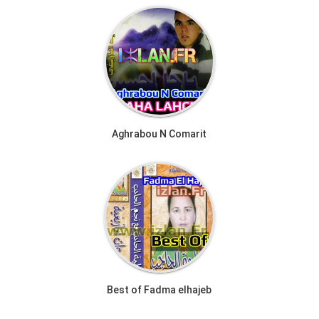
Aghrabou N Comarit
Best of Fadma elhajeb