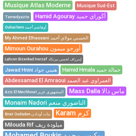
Musique Atlas Moderne
Musique Sud-Est
Hamid Agouray أڭوراي حميد
Tamedyazte
Ouhachem أوهاشم أحمد
My Ahmed Elhassani الحسني مولاي أحمد
Mimoun Ourahou أورحو ميمون
Lahcen Bizenkad Inerzaf إينرزاف لحسن بيزنكاد
Hamid Hmala حمالة حميد
Jawad Hnini هنيني جواد
Abdessamad El Amraoui العمراوي عبد الصمد
Mass Dalla ماس دالا
Aziz El Mechhouri المشهوري عزيز
Monaim Nadori الناضوري منعم
Karam كرم
Bnat Oudaden بنات أودادن
Milouda Rif ميلودة ريف
Mohamed Boukis بوكيس محمد