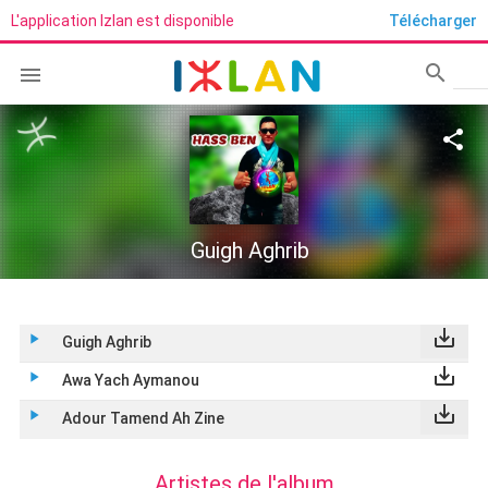
L'application Izlan est disponible
Télécharger
search

Rech
share
Guigh Aghrib
save_alt
play_arrow
Guigh Aghrib
save_alt
play_arrow
Awa Yach Aymanou
save_alt
play_arrow
Adour Tamend Ah Zine
Artistes de l'album