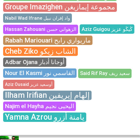
Groupe Imazighen مجموعة إيمازيغن
Nabil Wad Ifrane واد إفران نبيل
Aziz Guigou ڭيڭو عزيز
Hassan Zahouani الزهواني حسن
Rabah Mariouari ماريواري رابح
Cheb Ziko الشاب زيكو
Adbar Ojana أوجانا أدبار
Nour El Kasmi القاسمي نور
Said Rif Ray سعيد ريف
Aziz Ousaid أوسعيد عزيز
Ilham Irifian إلهام إيريفين
Najim el Hayha اليحيى نجيم
Yamna Azrou يامنة أزرو