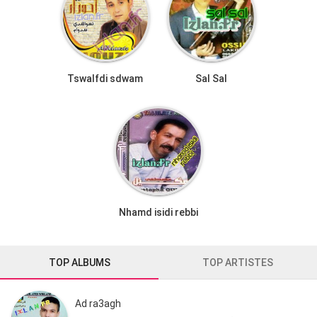
Tswalfdi sdwam
Sal Sal
Nhamd isidi rebbi
TOP ALBUMS
TOP ARTISTES
Ad ra3agh