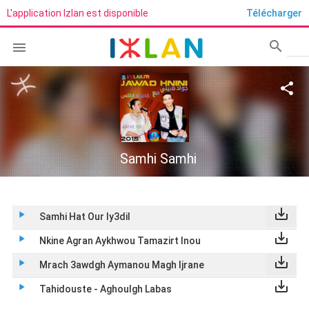
L'application Izlan est disponible
Télécharger
search

Rech
share
Samhi Samhi
save_alt
play_arrow
Samhi Hat Our Iy3dil
save_alt
play_arrow
Nkine Agran Aykhwou Tamazirt Inou
save_alt
play_arrow
Mrach 3awdgh Aymanou Magh Ijrane
save_alt
play_arrow
Tahidouste - Aghoulgh Labas