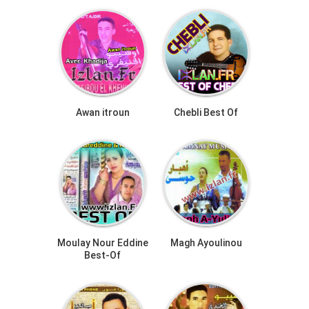
Awan itroun
Chebli Best Of
Moulay Nour Eddine
Magh Ayoulinou
Best-Of