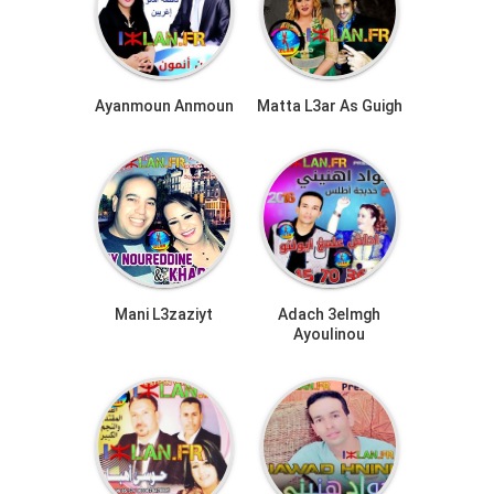
Ayanmoun Anmoun
Matta L3ar As Guigh
Mani L3zaziyt
Adach 3elmgh
Ayoulinou