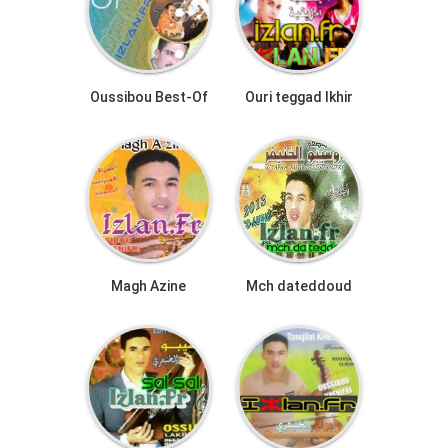
Oussibou Best-Of
Ouri teggad lkhir
Magh Azine
Mch dateddoud