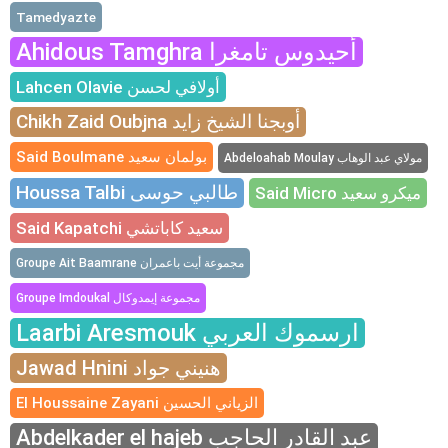
Tamedyazte
Ahidous Tamghra أحيدوس تامغرا
Lahcen Olavie أولافي لحسن
Chikh Zaid Oubjna أوبجنا الشيخ زايد
Said Boulmane بولمان سعيد
Abdeloahab Moulay مولاي عبد الوهاب
Houssa Talbi طالبي حوسى
Said Micro ميكرو سعيد
Said Kapatchi سعيد كاباتشي
Groupe Ait Baamrane مجموعة أيت باعمران
Groupe Imdoukal مجموعة إيمدوكال
Laarbi Aresmouk ارسموك العربي
Jawad Hnini هنيني جواد
El Houssaine Zayani الزياني الحسين
Abdelkader el hajeb عبد القادر الحاجب