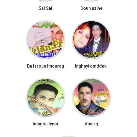
Sal Sal
Doun azine
Da Isroun Imourag
Inghayi omddakl
Imanou Iyma
Amarg