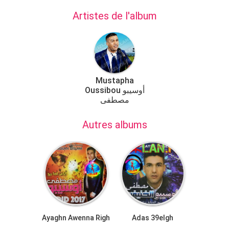
Artistes de l'album
Mustapha
Oussibou أوسيبو
مصطفى
Autres albums
Ayaghn Awenna Righ
Adas 39elgh