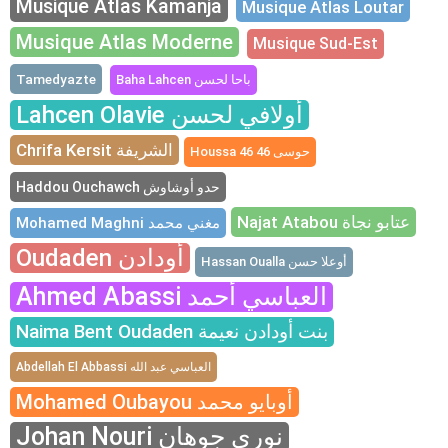
Musique Atlas Kamanja
Musique Atlas Loutar
Musique Atlas Moderne
Musique Sud-Est
Tamedyazte
Baha Lahcen باحا لحسن
Lahcen Olavie أولافي لحسن
Chrifa Kersit الشريفة
Houssa 46 حوسى 46
Haddou Ouchawch حدو أوشاوش
Najat Atabou عتابو نجاة
Mohamed Maghni مغني محمد
Oudaden أودادن
Hassan Oualla أوعلا حسن
Ahmed Abassi العباسي أحمد
Naima Bent Oudaden بنت أودادن نعيمة
Abdellah El Abbassi العباسي عبد الله
Mohamed Oubayou أوبايو محمد
Johan Nouri نوري جوهان