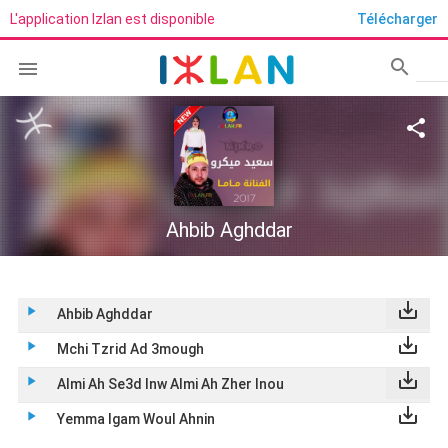
L'application Izlan est disponible
Télécharger
search

Rech
share
Ahbib Aghddar
save_alt
play_arrow
Ahbib Aghddar
save_alt
play_arrow
Mchi Tzrid Ad 3mough
save_alt
play_arrow
Almi Ah Se3d Inw Almi Ah Zher Inou
save_alt
play_arrow
Yemma Igam Woul Ahnin