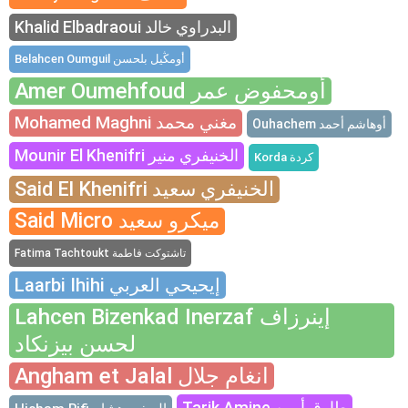
Khalid Elbadraoui البدراوي خالد
Belahcen Oumguil أومڭيل بلحسن
Amer Oumehfoud أومحفوض عمر
Mohamed Maghni مغني محمد
Ouhachem أوهاشم أحمد
Mounir El Khenifri الخنيفري منير
Korda كردة
Said El Khenifri الخنيفري سعيد
Said Micro ميكرو سعيد
Fatima Tachtoukt تاشتوكت فاطمة
Laarbi Ihihi إيحيحي العربي
Lahcen Bizenkad Inerzaf إينرزاف
لحسن بيزنكاد
Angham et Jalal انغام جلال
Tarik Amine طارق أمين