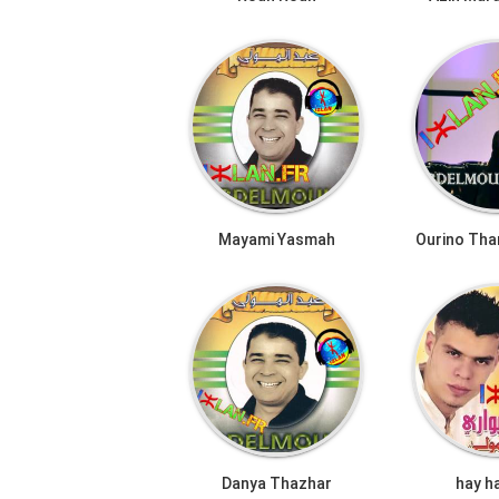
Mayami Yasmah
Ourino Tha
Danya Thazhar
hay ha