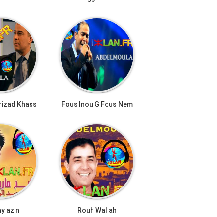
rizad Khass
Fous Inou G Fous Nem
y azin
Rouh Wallah