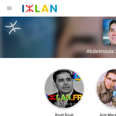

Rouh Rouh
Azin Mar