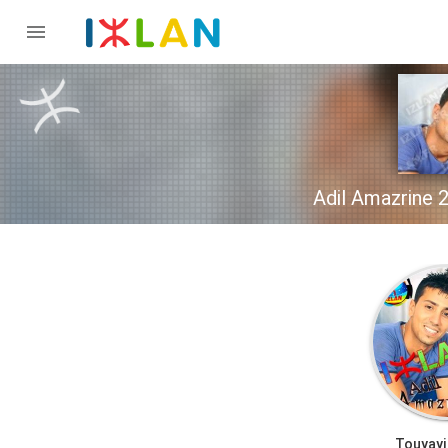

Touyayi 