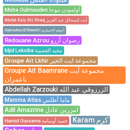
Moha Oulmouden أولمودن موحا
Abdel Aziz Ait Shaq أيت إيسحاق عبد العزيز
Oubouhou El Khenifri أبوهو الخنيفري
Redouane Azrou رضوان أزرو
Mjid Leksiba مجيد القصيبة
Groupe Ait Lkhir مجموعة ايت الخير
Groupe Ait Baamrane مجموعة أيت
باعمران
Abdellah Zarzouki الزرزوقي عبد الله
Mamma Atlas ماما أطلس
Adil Amazrine امزرين عادل
Karam كرم
Hamid Oussama حميد أوسامة