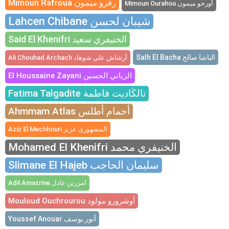
Mimoun Rafroua رفرو ميمون
Mimoun Ourahou أورحو ميمون
Lahcen Chibane شيبان لحسن
Said El Khenifri الخنيفري سعيد
Salh El Bacha الباشا صالح
Ali Chouhad Archach أرشاش علي شوهاد
El Houssaine Zayani الزياني الحسين
Fatima Talgadite تالڭاديت فاطمة
Ahmmam Atlas أحمام أطلس
Aziz El Mechhouri المشهوري عزيز
Mohamed El Khenifri الخنيفري محمد
Slimane El Hajeb سليمان الحاجب
Adil Amazrine امزرين عادل
Mouloud Ouchrourou أوشرورو مولود
Youssef Anouar أنور يوسف