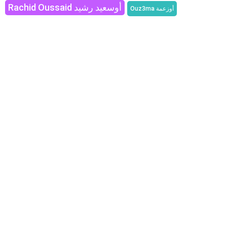
Rachid Oussaid أوسعيد رشيد
Ouz3ma أوزعمة