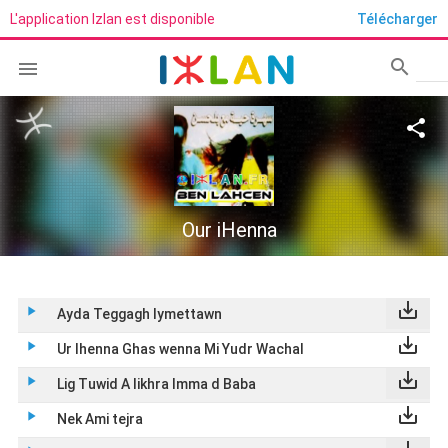
L'application Izlan est disponible
Télécharger
search

Rech
share
Our iHenna
save_alt
play_arrow
Ayda Teggagh Iymettawn
save_alt
play_arrow
Ur Ihenna Ghas wenna Mi Yudr Wachal
save_alt
play_arrow
Lig Tuwid A likhra Imma d Baba
save_alt
play_arrow
Nek Ami tejra