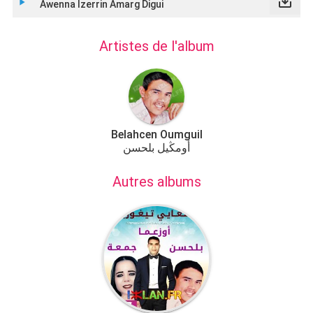
save_alt
play_arrow
Awenna Izerrin Amarg Digui
Artistes de l'album
Belahcen Oumguil
أومڭيل بلحسن
Autres albums