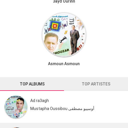
3ayd Ourinn
Asmoun Asmoun
TOP ALBUMS
TOP ARTISTES
Ad ra3agh
Mustapha Oussibou أوسيبو مصطفى