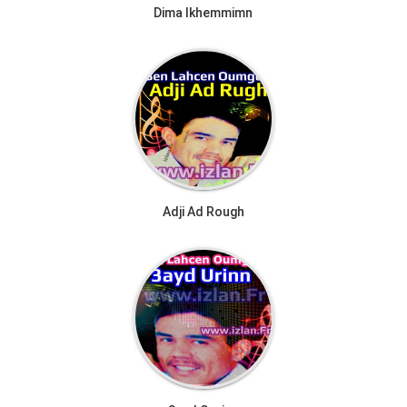
Dima Ikhemmimn
Adji Ad Rough