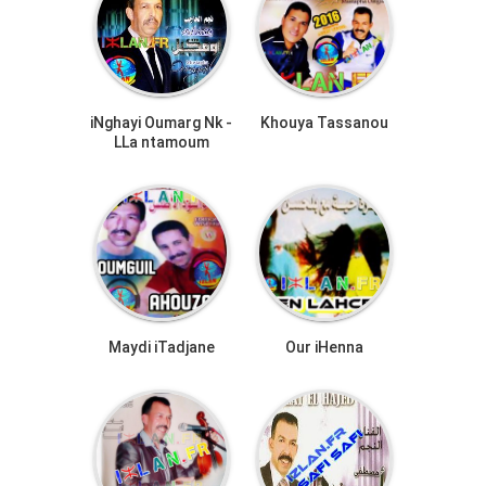
iNghayi Oumarg Nk -
Khouya Tassanou
LLa ntamoum
Maydi iTadjane
Our iHenna