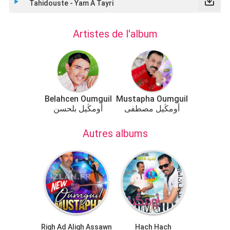
save_alt
play_arrow
Tahidouste - Yam A Tayri
Artistes de l'album
Belahcen Oumguil
Mustapha Oumguil
أومڭيل مصطفى
أومڭيل بلحسن
Autres albums
Righ Ad Aligh Assawn
Hach Hach