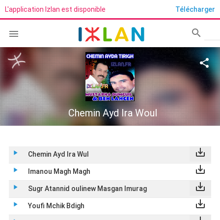
L'application Izlan est disponible
Télécharger
search

Rech
share
Chemin Ayd Ira Woul
save_alt
play_arrow
Chemin Ayd Ira Wul
save_alt
play_arrow
Imanou Magh Magh
save_alt
play_arrow
Sugr Atannid oulinew Masgan Imurag
save_alt
play_arrow
Youfi Mchik Bdigh