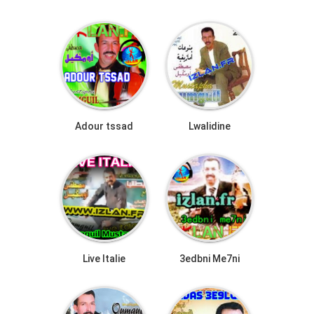
Adour tssad
Lwalidine
Live Italie
3edbni Me7ni