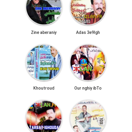
Zine aberaniy
Adas 3e9lgh
Khoutroud
Our nghiy ibTo