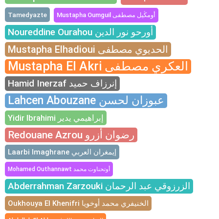
Tamedyazte
Mustapha Oumguil أومڭيل مصطفى
Noureddine Ourahou أورحو نور الدين
Mustapha Elhadioui الحديوي مصطفى
Mustapha El Akri العكري مصطفى
Hamid Inerzaf إنرزاف حميد
Lahcen Abouzane عبوزان لحسن
Yidir Ibrahimi إبراهيمي يدير
Redouane Azrou رضوان أزرو
Laarbi Imaghrane إيمغران العربي
Mohamed Outhannawt أوتحناوت محمد
Abderrahman Zarzouki الزرزوقي عبد الرحمان
Oukhouya El Khenifri الخنيفري محمد أوخويا