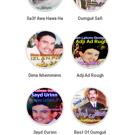
Sa3f Awa Hawa Ha
Oumguil Safi
Dima Ikhemmimn
Adji Ad Rough
3ayd Ourinn
Best Of Oumguil