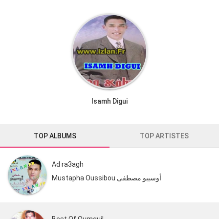
Isamh Digui
TOP ALBUMS
TOP ARTISTES
Ad ra3agh
Mustapha Oussibou أوسيبو مصطفى