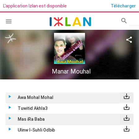
L'application Izlan est disponible
Télécharger
search

Rech
share
Manar Mouhal
save_alt
play_arrow
Awa Mohal Mohal
save_alt
play_arrow
Tuwitid Akhla3
save_alt
play_arrow
Mas iRa Baba
save_alt
play_arrow
Ulinw I-Suhli Odbib