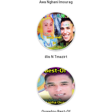
Awa Nghani Imourag
illis N Tmazirt
Ouaadou Best-Of