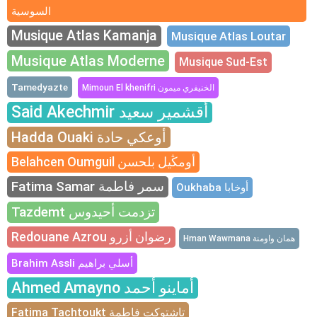
السوسية
Musique Atlas Kamanja
Musique Atlas Loutar
Musique Atlas Moderne
Musique Sud-Est
Tamedyazte
Mimoun El khenifri الخنيفري ميمون
Said Akechmir أقشمير سعيد
Hadda Ouaki أوعكي حادة
Belahcen Oumguil أومڭيل بلحسن
Fatima Samar سمر فاطمة
Oukhaba أوخابا
Tazdemt تزدمت أحيدوس
Redouane Azrou رضوان أزرو
Hman Wawmana همان واومنة
Brahim Assli أسلي براهيم
Ahmed Amayno أماينو أحمد
Fatima Tachtoukt تاشتوكت فاطمة