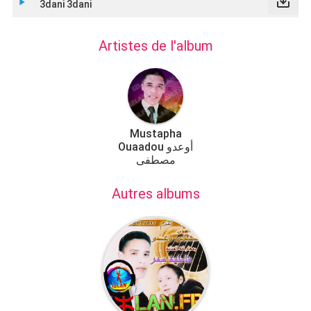
save_alt
play_arrow
3dani 3dani
Artistes de l'album
Mustapha
Ouaadou أوعدو
مصطفى
Autres albums