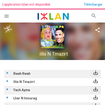
L'application Izlan est disponible
Télécharger
search

Rech
share
illis N Tmazirt
save_alt
play_arrow
Rwah Rwah
save_alt
play_arrow
Illis N Tmazirt
save_alt
play_arrow
Yach Ayma
save_alt
play_arrow
Lhar N Imourag