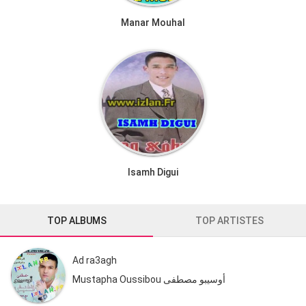
Manar Mouhal
Isamh Digui
TOP ALBUMS
TOP ARTISTES
Ad ra3agh
Mustapha Oussibou أوسيبو مصطفى