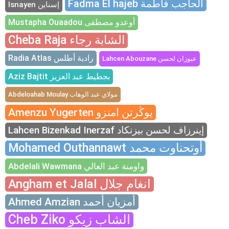
Fadma El hajeb الحاجب فاطمة
Isnayen إسناين
Mustapha Ouaadou أوعدو مصطفى
Cheba Raja الشابة رجاء
Radia Atlas رادية أطلس
Lahcen Abouzane عبوزان لحسن
Aziz Bajtit بجطيط عبد العزيز
Abdeloahab Moulay مولاي عبد الوهاب
Amenzu Yugerten يوڭرتن امنزو
Lahcen Bizenkad Inerzaf إينرزاف لحسن بيزنكاد
Mohamed Outhannawt أوتحناوت محمد
Abdelali Wawmana واومنة عبد العالي
Angham et Jalal انغام جلال
Ahmed Amzian أمزيان أحمد
Cheb Ziko الشاب زيكو