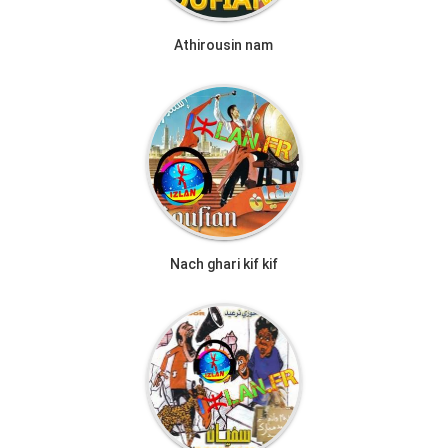
Athirousin nam
Nach ghari kif kif