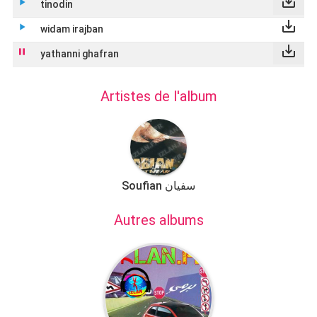
save_alt
play_arrow
tinodin
save_alt
play_arrow
widam irajban
save_alt
play_arrow
yathanni ghafran
Artistes de l'album
Soufian سفيان
Autres albums