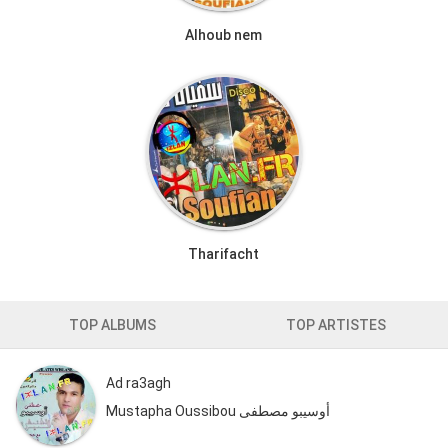
Alhoub nem
Tharifacht
TOP ALBUMS
TOP ARTISTES
Ad ra3agh
Mustapha Oussibou أوسيبو مصطفى