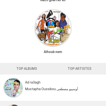
Nach ghari kif kif
Alhoub nem
TOP ALBUMS
TOP ARTISTES
Ad ra3agh
Mustapha Oussibou أوسيبو مصطفى