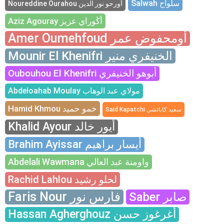
Salwah سلواح
Noureddine Ourahou أورحو نور الدين
Aziz Agouray أڭوراي عزيز
Amer Oumehfoud أومحفوض عمر
Mounir El Khenifri الخنيفري منير
Oubouhou El Khenifri أبوهو الخنيفري
Abdeloahab Moulay مولاي عبد الوهاب
Hamid Khmou خمو حميد
Said Kapatchi سعيد كاباتشي
Khalid Ayour أيور خالد
Brahim Ayissar أيسار براهيم
Abdelali Wawmana واومنة عبد العالي
Rachid Lahlou لحلو رشيد
Faris Nour فارس نور
Saber صابر
Hassan Agherghouz أغرغوز حسن