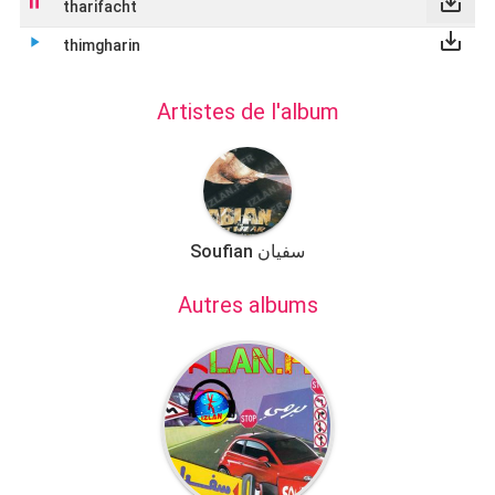
save_alt
pause
tharifacht
save_alt
play_arrow
thimgharin
Artistes de l'album
Soufian سفيان
Autres albums